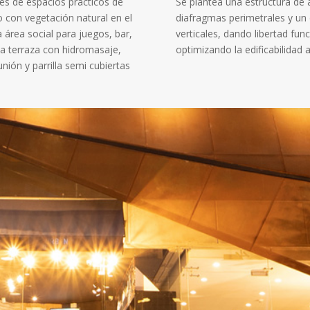
es de espacios prácticos de
Se plantea una estructura de 
 con vegetación natural en el
diafragmas perimetrales y un 
 área social para juegos, bar,
verticales, dando libertad fun
la terraza con hidromasaje,
optimizando la edificabilidad 
ión y parrilla semi cubiertas