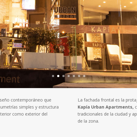
e diseño contemporáneo que
La fachada frontal es la prot
lumetrías simples y estructura
Kapía Urban Apartments
,
c
nterior como exterior del
tradicionales de la ciudad y 
de la zona.