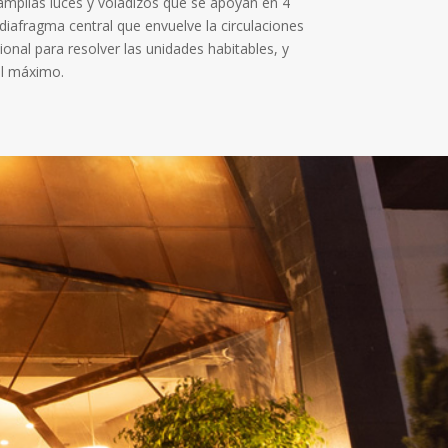
amplias luces y voladizos que se apoyan en 4
diafragma central que envuelve la circulaciones
cional para resolver las unidades habitables, y
al máximo.